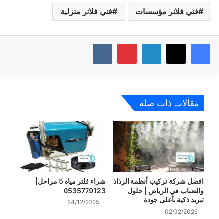
فني فلاتر مؤسسات
فني فلاتر منزلية
X
فيسبوك
لينكدإن
بينتيريست
مقالات ذات صلة
افضل شركة تركيب أنظمة الرذاذ
شراء فلتر مياه 5 مراحل|
والضباب في الرياض | حلول
0535779123
تبريد ذكية بأعلى جودة
24/12/2025
02/02/2026