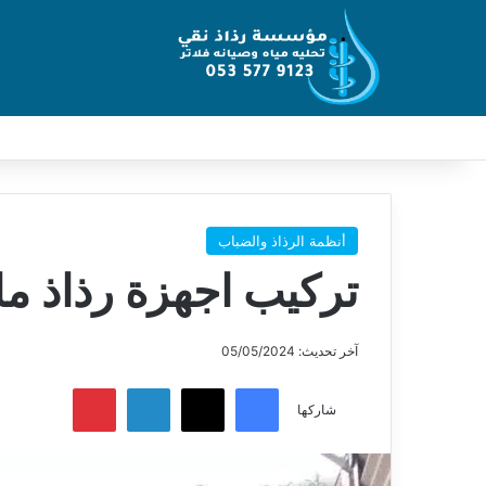
إضافة عمود جانبي
أنظمة الرذاذ والضباب
تركيب اجهزة رذاذ م
آخر تحديث: 05/05/2024
X
فيسبوك
لينكدإن
بينتيريس
شاركها