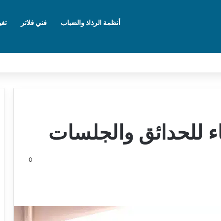
أنظمة الرذاذ والضباب
فني فلاتر
تغي
اء للحدائق والجلسات
0
ت